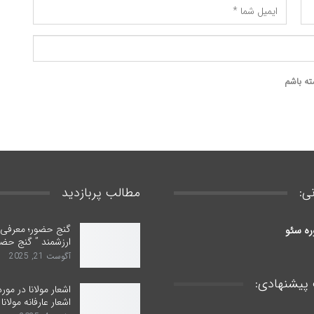
ته باشم
ی:
مطالب پربازدید
گنج حضور؛ معرفی ب
ره سئو
ارزشمند ” گنج حضو
آگوست 21, 2025
پیشنهادی:
اشعار مولانا در مور
اشعار عارفانه مولانا