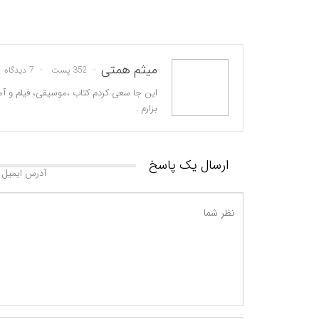
میثم همتی
352 پست
7 دیدگاه
این جا سعی کردم کتاب ،موسیقی، فیلم و آم
بزارم .
ارسال یک پاسخ
آدرس ایمیل 