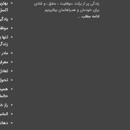
بهتری
زندگی پر از برکت ،موفقیت ، عشق ، و شادی
برای خودمان و همراهانمان بیافرینیم
اکسل
ادامه مطلب ...
یادگی
موفق
تنها 
زندگ
مادر
معرفی
تعادل
تحول
ﻫﻤﯿﺸ
ﺣﺎلم
راز 
الماس
دهانه