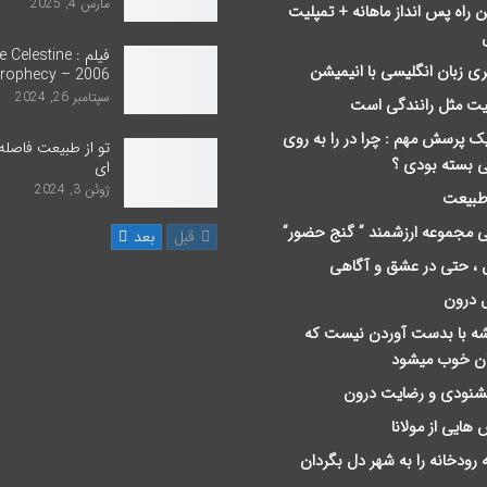
مارس 4, 2025
ن راه پس انداز ماهانه + تمپلیت
فیلم : Celestine
ری زبان انگلیسی با انیمیشن
rophecy – 2006
سپتامبر 26, 2024
یت مثل رانندگی است
یک پرسش مهم : چرا در را به روی
تو از طبیعت فاصله
ی بسته بودی ؟
ای
ژوئن 3, 2024
 طبیعت
 مجموعه ارزشمند ” گنج حضور”
قبل
بعد
 ، حتی در عشق و آگاهی
 درون
ﻪ ﺑﺎ ﺑﺪﺳﺖ ﺁﻭﺭﺩﻥ ﻧﯿﺴﺖ ﮐﻪ
ان ﺧﻮﺏ ﻣﯿﺸﻮﺩ
خشنودی و رضایت درون
 هایی از مولانا
 رودخانه را به شهر دل بگردان