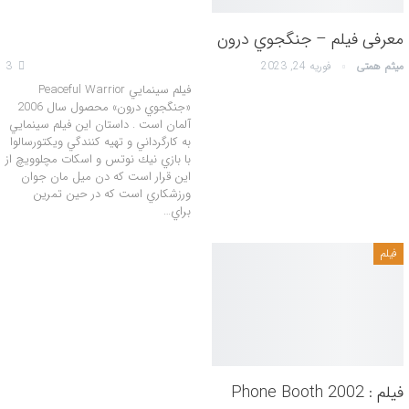
معرفی فیلم – جنگجوي درون
میثم همتی
فوریه 24, 2023
3
فيلم سينمايي Peaceful Warrior
«جنگجوي درون» محصول سال 2006
آلمان است . داستان این فيلم سينمايي
به كارگرداني و تهيه كنندگي ويكتورسالوا
با بازي نيك نوتس و اسكات مچلوويچ از
اين قرار است كه دن ميل مان جوان
ورزشكاري است كه در حين تمرين
براي…
فیلم
فیلم : Phone Booth 2002