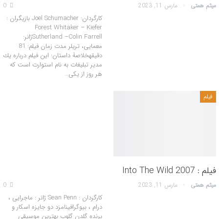
میثم همتی
مارس 11, 2023
0
کارگردان: Joel Schumacher بازیگران :
Forest Whitaker – Kiefer
Sutherland –Colin Farrellژانر:
معمایی، تریلر مدت زمان فیلم: 81
دقیقهخلاصۀ داستان: این فیلم درباره یك
مدیر تبلیغات به نام استوارت است كه
هر روز از یكی…
فیلم
فیلم : Into The Wild 2007
میثم همتی
مارس 11, 2023
0
کارگردان : Sean Penn ژانر : ماجرایی ،
درام ، بیوگرافینامزد دو جایزه اسکار و
برنده گلدن گلوب بهترین موسیقی