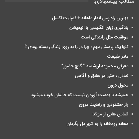
مطالب پیشنهادی:
بهترین راه پس انداز ماهانه + تمپلیت اکسل
یادگیری زبان انگلیسی با انیمیشن
موفقیت مثل رانندگی است
تنها یک پرسش مهم : چرا در را به روی زندگی بسته بودی ؟
مادر طبیعت
معرفی مجموعه ارزشمند ” گنج حضور”
تعادل ، حتی در عشق و آگاهی
تحول درون
ﻫﻤﯿﺸﻪ ﺑﺎ ﺑﺪﺳﺖ ﺁﻭﺭﺩﻥ ﻧﯿﺴﺖ ﮐﻪ ﺣﺎلمان ﺧﻮﺏ ﻣﯿﺸﻮﺩ
راز خشنودی و رضایت درون
الماس هایی از مولانا
دهانه رودخانه را به شهر دل بگردان