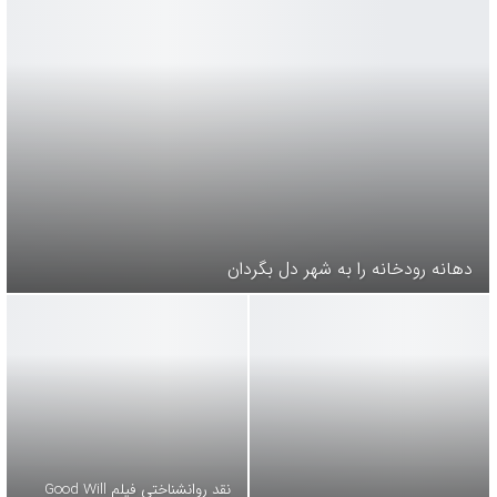
دهانه رودخانه را به شهر دل بگردان
نقد روانشناختی فیلم Good Will