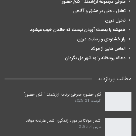
معرفی مجموعه ارزشمند ” گنج حضور”
تعادل ، حتی در عشق و آگاهی
تحول درون
ﻫﻤﯿﺸﻪ ﺑﺎ ﺑﺪﺳﺖ ﺁﻭﺭﺩﻥ ﻧﯿﺴﺖ ﮐﻪ ﺣﺎلمان ﺧﻮﺏ ﻣﯿﺸﻮﺩ
راز خشنودی و رضایت درون
الماس هایی از مولانا
دهانه رودخانه را به شهر دل بگردان
مطالب پربازدید
گنج حضور؛ معرفی برنامه ارزشمند ” گنج حضور”
آگوست 21, 2025
اشعار مولانا در مورد زندگی؛ اشعار عارفانه مولانا
مارس 4, 2025