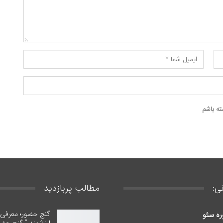
ته باشم
ی:
مطالب پربازدید
گنج حضور؛ معرفی ب
ره سئو