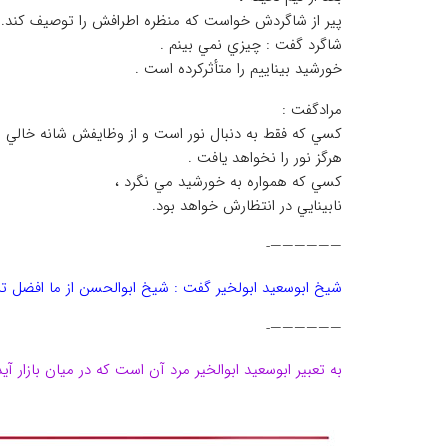
پير از شاگردش خواست كه منظره اطرافش را توصيف كند.
شاگرد گفت : چيزي نمي بينم .
خورشيد بيناييم را متأثركرده است .
مرادگفت :
كسي كه فقط به دنبال نور است و از وظايفش شانه خالي م
هرگز نور را نخواهد يافت .
كسي كه همواره به خورشيد مي نگرد ،
نابينايي در انتظارش خواهد بود.
——————-
شیخ ابوسعید ابولخیر گفت : شیخ ابوالحسن از ما افضل ت
——————-
به تعبير ابوسعيد ابوالخير مرد آن است كه در ميان بازار آي