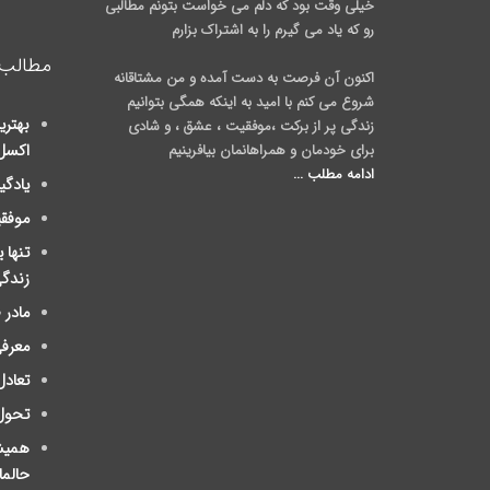
خیلی وقت بود که دلم می خواست بتونم مطالبی
رو که یاد می گیرم را به اشتراک بزارم
مطالب 
اکنون آن فرصت به دست آمده و من مشتاقانه
شروع می کنم با امید به اینکه همگی بتوانیم
بهتری
زندگی پر از برکت ،موفقیت ، عشق ، و شادی
برای خودمان و همراهانمان بیافرینیم
اکسل
ادامه مطلب ...
یادگی
موفق
تنها 
زندگ
مادر
معرفی
تعادل
تحول
ﻫﻤﯿﺸ
ﺣﺎلم