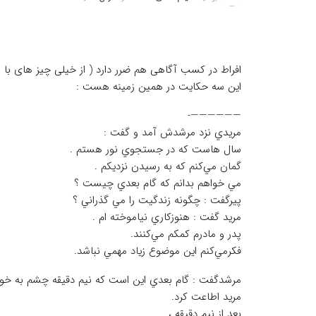
افراط در کسب آگاهی هم ضرر دارد ( از خیلی چیز های با ا
این سه حکایت در همین زمینه هست :
——————-
مريدي نزد مرشدش آمد و گفت :
سال هاست كه در جستجوي نور هستم .
گمان مي‌كنم كه به رسيدن نزديكم .
مي خواهم بدانم كه گام بعدي چيست ؟
پيرگفت : چگونه زندگيت را مي گذراني ؟
مريد گفت : هنوزكاري نياموخته ام .
پدر و مادرم كمكم مي‌كنند.
فكرمي‌كنم اين موضوع زياد مهمي نباشد.
مرشدگفت : گام بعدي اين است كه نيم دقيقه چشم به خور
مريد اطاعت كرد.
بعد از نيم دقيقه ،