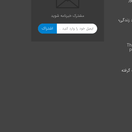
ر”
مشترک خبرنامه شوید
د زندگی؛
اشتراک
The 
P
 گرفته