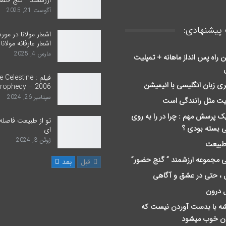
ارزشمند ” گنج حضو
آگوست 21, 2025
پیشنهادی:
اشعار مولانا در مور
اشعار عارفانه مولانا
مارس 4, 2025
ن راه پس انداز ماهانه + تمپلیت
فیلم : Celestine
ری زبان انگلیسی با انیمیشن
rophecy – 2006
سپتامبر 26, 2024
یت مثل رانندگی است
یک پرسش مهم : چرا در را به روی
تو از طبیعت فاصله
ی بسته بودی ؟
ای
ژوئن 3, 2024
 طبیعت
 مجموعه ارزشمند ” گنج حضور”
قبل
بعد
 ، حتی در عشق و آگاهی
 درون
ﻪ ﺑﺎ ﺑﺪﺳﺖ ﺁﻭﺭﺩﻥ ﻧﯿﺴﺖ ﮐﻪ
ان ﺧﻮﺏ ﻣﯿﺸﻮﺩ