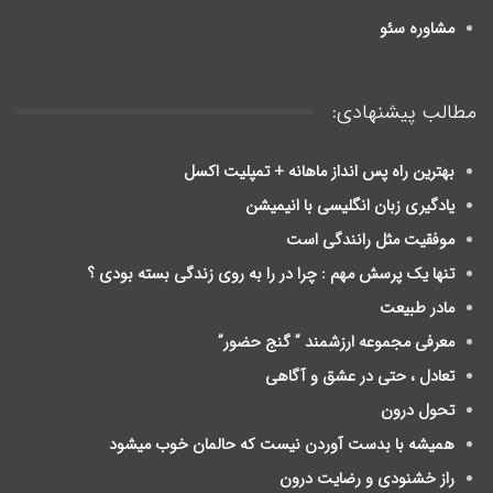
مشاوره سئو
مطالب پیشنهادی:
بهترین راه پس انداز ماهانه + تمپلیت اکسل
یادگیری زبان انگلیسی با انیمیشن
موفقیت مثل رانندگی است
تنها یک پرسش مهم : چرا در را به روی زندگی بسته بودی ؟
مادر طبیعت
معرفی مجموعه ارزشمند ” گنج حضور”
تعادل ، حتی در عشق و آگاهی
تحول درون
ﻫﻤﯿﺸﻪ ﺑﺎ ﺑﺪﺳﺖ ﺁﻭﺭﺩﻥ ﻧﯿﺴﺖ ﮐﻪ ﺣﺎلمان ﺧﻮﺏ ﻣﯿﺸﻮﺩ
راز خشنودی و رضایت درون