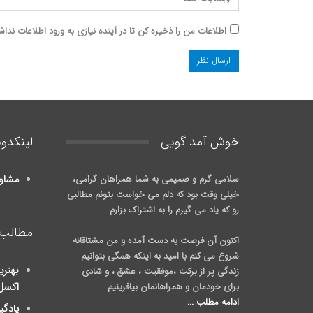
اطلاعات من را ذخیره کن تا در آینده نیازی به ورود اطلاعات نداش
خوش آمد گويی
لینکدون
سلامی گرم و صمیمی به شما همراهان گرامی،
مشاو
خیلی وقت بود که دلم می خواست بتونم مطالبی
رو که یاد می گیرم را به اشتراک بزارم
مطالب 
اکنون آن فرصت به دست آمده و من مشتاقانه
شروع می کنم با امید به اینکه همگی بتوانیم
بهتری
زندگی پر از برکت ،موفقیت ، عشق ، و شادی
برای خودمان و همراهانمان بیافرینیم
اکسل
ادامه مطلب ...
یادگی