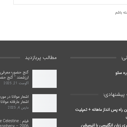
ته باشم
ی:
مطالب پربازدید
گنج حضور؛ معرفی ب
ره سئو
ارزشمند ” گنج حضو
آگوست 21, 2025
پیشنهادی:
اشعار مولانا در مور
اشعار عارفانه مولانا
مارس 4, 2025
ن راه پس انداز ماهانه + تمپلیت
فیلم : Celestine
ری زبان انگلیسی با انیمیشن
rophecy – 2006