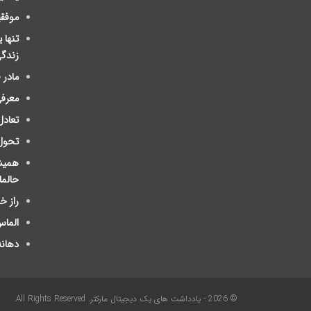
موفق
تنها 
زندگ
مادر
معرفی
تعادل
تحول
ﻫﻤﯿﺸ
ﺣﺎلم
راز 
الماس
دهانه
© 2026 - یادداشت های یک دیجیتال مارکتر. All Rights Reserved.