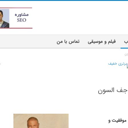
ب
فیلم و موسیقی
تماس با من
ون
جف السون
 موفقیت و