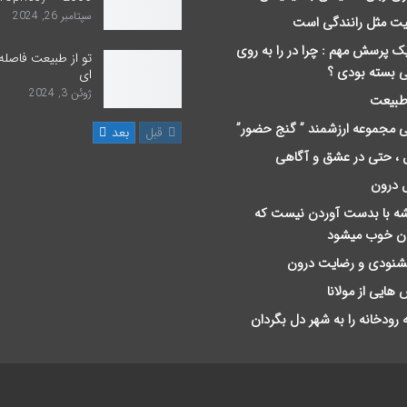
سپتامبر 26, 2024
یت مثل رانندگی است
یک پرسش مهم : چرا در را به روی
تو از طبیعت فاصله
ی بسته بودی ؟
ای
ژوئن 3, 2024
 طبیعت
 مجموعه ارزشمند ” گنج حضور”
قبل
بعد
 ، حتی در عشق و آگاهی
 درون
ﻪ ﺑﺎ ﺑﺪﺳﺖ ﺁﻭﺭﺩﻥ ﻧﯿﺴﺖ ﮐﻪ
ان ﺧﻮﺏ ﻣﯿﺸﻮﺩ
خشنودی و رضایت درون
 هایی از مولانا
 رودخانه را به شهر دل بگردان