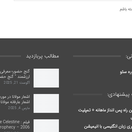
ته باشم
ی:
مطالب پربازدید
گنج حضور؛ معرفی ب
ره سئو
ارزشمند ” گنج حضو
آگوست 21, 2025
پیشنهادی:
اشعار مولانا در مور
اشعار عارفانه مولانا
مارس 4, 2025
ن راه پس انداز ماهانه + تمپلیت
فیلم : Celestine
ری زبان انگلیسی با انیمیشن
rophecy – 2006