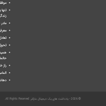
موفق
تنها 
زندگ
مادر
معرفی
تعادل
تحول
ﻫﻤﯿﺸ
ﺣﺎلم
راز 
الماس
دهانه
© 2026 - یادداشت های یک دیجیتال مارکتر. All Rights Reserved.