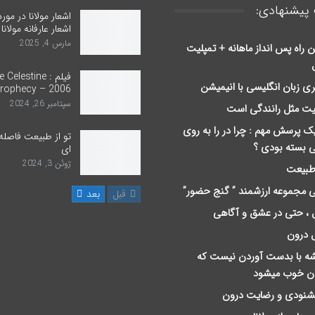
پیشنهادی:
اشعار مولانا در مور
اشعار عارفانه مولانا
مارس 4, 2025
ن راه پس انداز ماهانه + تمپلیت
فیلم : Celestine
ری زبان انگلیسی با انیمیشن
rophecy – 2006
سپتامبر 26, 2024
یت مثل رانندگی است
یک پرسش مهم : چرا در را به روی
تو از طبیعت فاصله
ی بسته بودی ؟
ای
ژوئن 3, 2024
 طبیعت
 مجموعه ارزشمند ” گنج حضور”
قبل
بعد
 ، حتی در عشق و آگاهی
 درون
ﻪ ﺑﺎ ﺑﺪﺳﺖ ﺁﻭﺭﺩﻥ ﻧﯿﺴﺖ ﮐﻪ
ان ﺧﻮﺏ ﻣﯿﺸﻮﺩ
خشنودی و رضایت درون