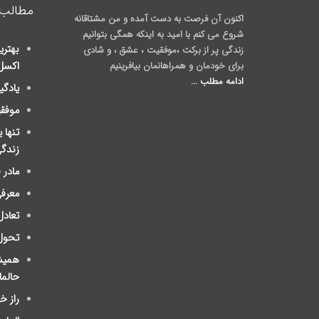
مطالب 
اکنون آن فرصت به دست آمده و من مشتاقانه
شروع می کنم با امید به اینکه همگی بتوانیم
بهتری
زندگی پر از برکت ،موفقیت ، عشق ، و شادی
برای خودمان و همراهانمان بیافرینیم
اکسل
ادامه مطلب ...
یادگی
موفق
تنها 
زندگ
مادر
معرفی
تعادل
تحول
ﻫﻤﯿﺸ
ﺣﺎلم
راز 