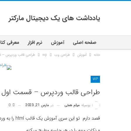
یادداشت های یک دیجیتال مارکتر
صفحه اصلی
آموزش
نرم افزار
معرفی کتا
خانه
آموزش
طراحی وب
wp
طراحی قالب وردپرس – 
WP
طراحی قالب وردپرس – قسمت اول
در
مارس 21, 2023
0
بوسیله
میثم همتی
قصد دارم تو این سری آموزش یک قالب html را به وردپرس تبدیل کنم
و نکات مهم را در هر جلسه مطرح میکنم