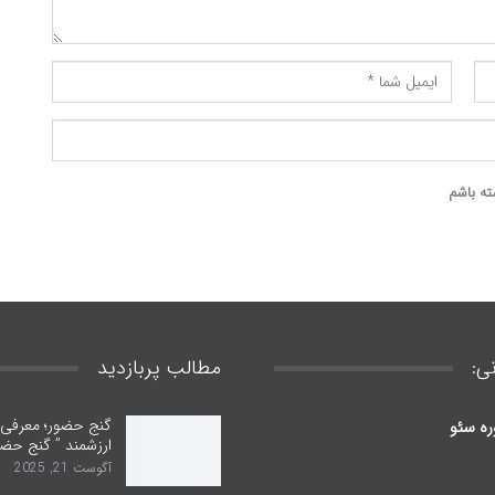
ته باشم
ی:
مطالب پربازدید
گنج حضور؛ معرفی ب
ره سئو
ارزشمند ” گنج حضو
آگوست 21, 2025