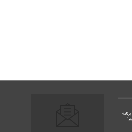
رنامه
ر”