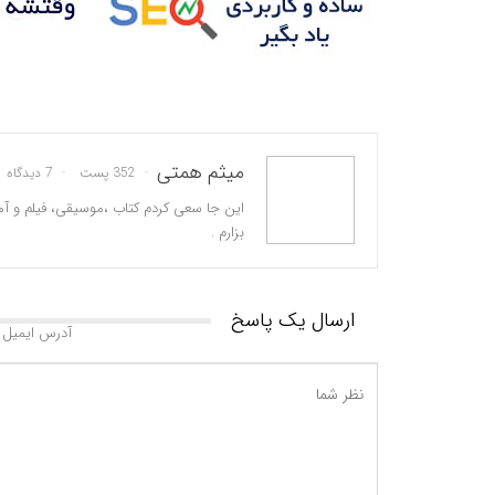
میثم همتی
352 پست
7 دیدگاه
این جا سعی کردم کتاب ،موسیقی، فیلم و آم
بزارم .
ارسال یک پاسخ
آدرس ایمیل 