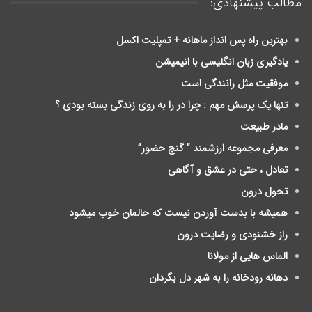
مطالب پیشنهادی:
بهترین راه پس انداز ماهانه + تمپلیت اکسل
یادگیری زبان انگلیسی با انیمیشن
موفقیت مثل رانندگی است
تنها یک پرسش مهم : چرا در را به روی زندگی بسته بودی ؟
مادر طبیعت
معرفی مجموعه ارزشمند ” گنج حضور”
تعادل ، حتی در عشق و آگاهی
تحول درون
ﻫﻤﯿﺸﻪ ﺑﺎ ﺑﺪﺳﺖ ﺁﻭﺭﺩﻥ ﻧﯿﺴﺖ ﮐﻪ ﺣﺎلمان ﺧﻮﺏ ﻣﯿﺸﻮﺩ
راز خشنودی و رضایت درون
الماس هایی از مولانا
دهانه رودخانه را به شهر دل بگردان