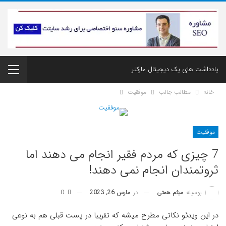
یادداشت های یک دیجیتال مارکتر
خانه
مطالب جالب
موفقیت
موفقیت
7 چیزی که مردم فقیر انجام می دهند اما
ثروتمندان انجام نمی دهند!
در
مارس 26, 2023
0
بوسیله
میثم همتی
در این ویدئو نکاتی مطرح میشه که تقریبا در پست قبلی هم به نوعی