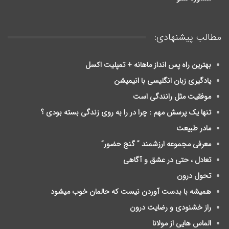
مطالب پیشنهادی:
بهترین راه پس انداز ماهانه + تمپلیت اکسل
یادگیری زبان انگلیسی با انیمیشن
موفقیت مثل رانندگی است
تنها یک پرسش مهم : چرا در را به روی زندگی بسته بودی ؟
مادر طبیعت
معرفی مجموعه ارزشمند ” گنج حضور”
تعادل ، حتی در عشق و آگاهی
تحول درون
ﻫﻤﯿﺸﻪ ﺑﺎ ﺑﺪﺳﺖ ﺁﻭﺭﺩﻥ ﻧﯿﺴﺖ ﮐﻪ ﺣﺎلمان ﺧﻮﺏ ﻣﯿﺸﻮﺩ
راز خشنودی و رضایت درون
الماس هایی از مولانا