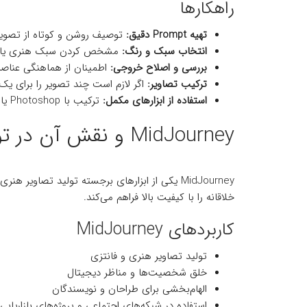
راهکارها
تهیه Prompt دقیق:
توصیف روشن و کوتاه از تصویر
انتخاب سبک و رنگ:
مشخص کردن سبک هنری یا واق
بررسی و اصلاح خروجی:
اطمینان از هماهنگی عناصر
ترکیب تصاویر:
اگر لازم است چند تصویر را برای یک 
استفاده از ابزارهای مکمل:
ترکیب با Photoshop یا Canva برای ویرایش نهایی
MidJourney و نقش آن در تولید تصاویر با AI
MidJourney یکی از ابزارهای برجسته تولید تصاو
خلاقانه را با کیفیت بالا فراهم می‌کند.
کاربردهای MidJourney
تولید تصاویر هنری و فانتزی
خلق شخصیت‌ها و مناظر دیجیتال
الهام‌بخشی برای طراحان و نویسندگان
استفاده در شبکه‌های اجتماعی و پروژه‌های بازاریابی