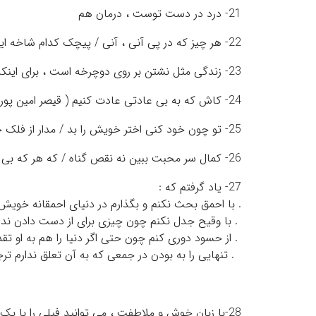
21- درد در دست توست ، درمان هم
22- هر چیز که در پی آنی ، آنی / پیچک کدام شاخه اید .
23- زندگی مثل نشتن بر روی دوچرخه است ، برای اینکه زمین نخوریم باید حرکت کنیم
24- کاش که به بی عادتی عادت کنیم ( قیصر امین پور)
25- تو چون خود کنی اختر خویش را بد / مدار از فلک چشم نیک اختری را
26- کمال سر محبت ببین نه نقص گناه / که هر که بی هنر افتد نظر به عیب کند
27- یاد گرفتم که :
. با احمق بحث نکنم و بگذارم در دنیای احمقانه خو
. با وقیح جدل نکنم چون چیزی برای از دست دادن ندارد
. از حسود دوری کنم چون حتی اگر دنیا را هم به او تقدی
. تنهایی را به بودن در جمعی که به آن تعلق ندارم ت
28-با زبان خوش و ملاطفت ، می توانید فیلی را با یک تار مو به دنبال خود بکشانید . ( امثال الحکم )