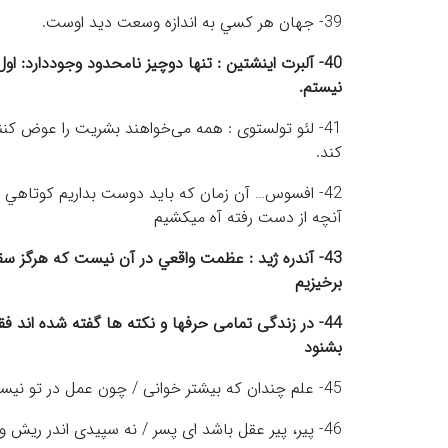
39- جهان هر كسي به اندازه وسعت ديد اوست.
40- آلبرت اينشتين : تنها دوچيز نامحدود وجوددارد: 
نيستم.
41- لئو تولستوی : همه می‌خواهند بشريت را عوض ک
کند.
42- افسوس… آن زمان که بايد دوست بداريم کوتاهي م
آنچه از دست رفته آه ميکشيم
43- آندره ژيد : عظمت واقعي در آن نيست كه هرگز سق
برخيزيم
44- در زندگی تمامی حرفها و نکته ها گفته شده اند ف
بشنود
45- علم چندان که بیشتر خوانی / چون عمل در تو نیست نادانی
46- پیر، پیر عقل باشد ای پسر / نه سپیدی اندر ریش و سر