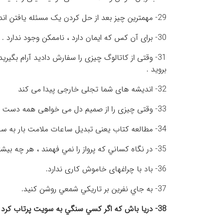
29- مهمترین چیز بعد از حل کردن یک مسئله یافتن اندکی طنز در آن است . ( فرنک آکلارک )
30- برای آن کس که ایمان دارد ، ناممکن وجود ندارد . ( انجیل )
31- وقتی از کاتالوگ چیزی را سفارش دادید آرام بگیری
بروید .
32- اندیشه های شما تجلی خارجی پیدا می کند
33- وقتی چیزی را از صمیم دل می خواهی همه دست به یکی می کنند تا آرزویت را محقق سازی
34- مطالعه کتاب یعنی تبدیل ساعات ملامت بار به ساعات لذت بخش
35- در نگاه كساني كه پرواز را نمي فهمند ، هر چه بيشتر اوج بگيري كوچكتر خواهي شد .
36- باد با چراغهای خاموش کاری ندارد.
37- به جاي نفرين بر تاريکي شمعي روشن کنيد.
38- دريا باش که اگر کسي سنگي به سويت پرتاب کرد سنگ غرق شود نه آنکه تو متلاطم شوي.