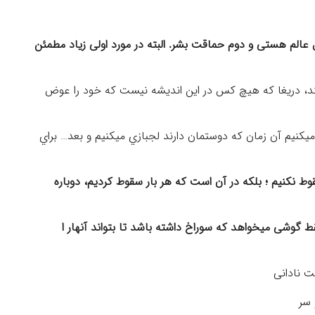
اول عالم هستی و دوم حماقت بشر. البته در مورد اولی زياد مطمئن
نند، دريغا که هيچ کس در اين انديشه نيست که خود را عوض
يکنيم آن زمان که دوستمان دارند لجبازي ميکنيم و بعد… براي
وط نكنيم ؛ بلكه در آن است كه هر بار سقوط كرديم، دوباره
قط گوشی میخواهد که سوراخ داشته باشد تا بتواند آنهار ا