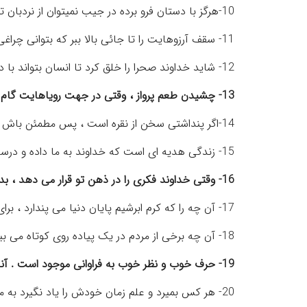
10-هرگز با دستان فرو برده در جیب نمیتوان از نردبان ترقی بالا رفت
11- سقف آرزوهایت را تا جائی بالا ببر كه بتوانی چراغی به آن نصب كنی
12- شاید خداوند صحرا را خلق کرد تا انسان بتواند با دیدن نخل تبسم کند.
13- چشیدن طعم پرواز ، وقتی در جهت رویاهایت گام بر می داری ، بی نظیر است حتی اگر باد در جهت مخالف بوزد
14-اگر پنداشتی سخن از نقره است ، پس مطمئن باش سکوت از طلاست .
15- زندگی هدیه ای است که خداوند به ما داده و درست زندگی کردن ما هدیه ای است برای خداوند
16- وقتی خداوند فکری را در ذهن تو قرار می دهد ، بدان که توانایی انجام آن را نیز به تو داده است.
17- آن چه را که کرم ابرشیم پایان دنیا می پندارد ، برای پروانه آغاز زندگی است
18- آن چه برخی از مردم در یک پیاده روی کوتاه می بینند ، گاهی بیشتر از افرادی است که به دور دنیا سفر می کنند
19- حرف خوب و نظر خوب به فراوانی موجود است . آنچه مهم است اجرا و عمل به آنهاست
20- هر کس بمیرد و علم زمان خودش را یاد نگیرد به مرگ جاهلیت مرده است