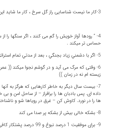
3-کار ما نیست شناسایی راز گل سرخ ، کار ما شاید این باشد که در افسون گل سرخ شناور باشیم – سهراب سپهری
4- ” رودها آواز خویش را گم می کنند ، اگر سنگها را از 
حساس تر میکند .
5- اگر با دشمني زياد بجنگي ،‌ بعد از مدتي تمام استراتژي هاي تو را فرا ميگيرد ناپلئون
6- وقتی که مرگ می آید و در گوشم نجوا میکند (( عم
زیسته ام نه در زمان ))
7- بیست سال دیگر به خاطر کارهایی که هرگز به آنها
داده ای. پس بادبان ها را برافراز – از ساحل امن و ب
ها را در نورد. کاوش کن – غرق در رویاها شو و ناشناخ
8- بشکه خالی بیش از بشکه پر صدا می کند
9- برای موفقیت 1 درصد نبوغ و 99 درصد پشتکار کافی است – ادیسون