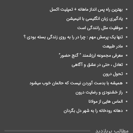
بهترین راه پس انداز ماهانه + تمپلیت اکسل
یادگیری زبان انگلیسی با انیمیشن
موفقیت مثل رانندگی است
تنها یک پرسش مهم : چرا در را به روی زندگی بسته بودی ؟
مادر طبیعت
معرفی مجموعه ارزشمند ” گنج حضور”
تعادل ، حتی در عشق و آگاهی
تحول درون
ﻫﻤﯿﺸﻪ ﺑﺎ ﺑﺪﺳﺖ ﺁﻭﺭﺩﻥ ﻧﯿﺴﺖ ﮐﻪ ﺣﺎلمان ﺧﻮﺏ ﻣﯿﺸﻮﺩ
راز خشنودی و رضایت درون
الماس هایی از مولانا
دهانه رودخانه را به شهر دل بگردان
مطالب پربازدید