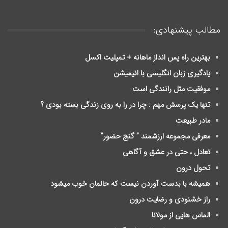
مطالب پیشنهادی:
بهترین راه پس انداز ماهانه + تمپلیت اکسل
یادگیری زبان انگلیسی با انیمیشن
موفقیت مثل رانندگی است
تنها یک پرسش مهم : چرا در را به روی زندگی بسته بودی ؟
مادر طبیعت
معرفی مجموعه ارزشمند ” گنج حضور”
تعادل ، حتی در عشق و آگاهی
تحول درون
ﻫﻤﯿﺸﻪ ﺑﺎ ﺑﺪﺳﺖ ﺁﻭﺭﺩﻥ ﻧﯿﺴﺖ ﮐﻪ ﺣﺎلمان ﺧﻮﺏ ﻣﯿﺸﻮﺩ
راز خشنودی و رضایت درون
الماس هایی از مولانا