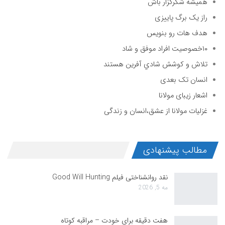
همیشه شکرگزار باش
راز یک برگ پاییزی
هدف هات رو بنویس
۱۰خصوصیت افراد موفق و شاد
تلاش و كوشش شادي آفرين هستند
انسان تک بعدی
اشعار زیبای مولانا
غزلیات مولانا از عشق،انسان و زندگی
مطالب پیشنهادی
نقد روانشناختی فیلم Good Will Hunting
مه 5, 2026
هفت دقیقه برای خودت – مراقبه کوتاه