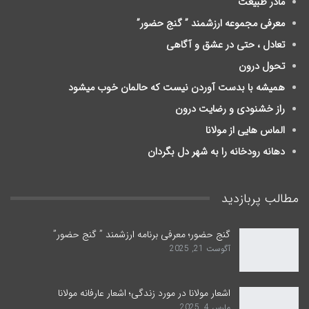
مادر طبیعت
معرفی مجموعه ارزشمند ” گنج حضور”
تعادل ، حتی در عشق و آگاهی
تحول درون
ﻫﻤﯿﺸﻪ ﺑﺎ ﺑﺪﺳﺖ ﺁﻭﺭﺩﻥ ﻧﯿﺴﺖ ﮐﻪ ﺣﺎلمان ﺧﻮﺏ ﻣﯿﺸﻮﺩ
راز خشنودی و رضایت درون
الماس هایی از مولانا
دهانه رودخانه را به شهر دل بگردان
مطالب پربازدید
گنج حضور؛ معرفی برنامه ارزشمند ” گنج حضور”
آگوست 21, 2025
اشعار مولانا در مورد زندگی؛ اشعار عارفانه مولانا
مارس 4, 2025