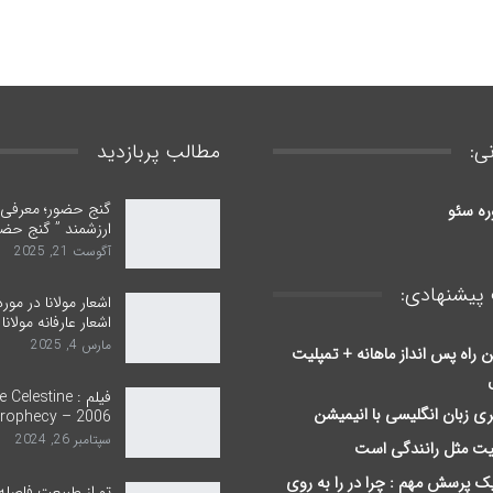
ی:
مطالب پربازدید
گنج حضور؛ معرفی ب
ره سئو
ارزشمند ” گنج حضو
آگوست 21, 2025
پیشنهادی:
اشعار مولانا در مور
اشعار عارفانه مولانا
مارس 4, 2025
ن راه پس انداز ماهانه + تمپلیت
فیلم : Celestine
ری زبان انگلیسی با انیمیشن
rophecy – 2006
سپتامبر 26, 2024
یت مثل رانندگی است
یک پرسش مهم : چرا در را به روی
تو از طبیعت فاصله