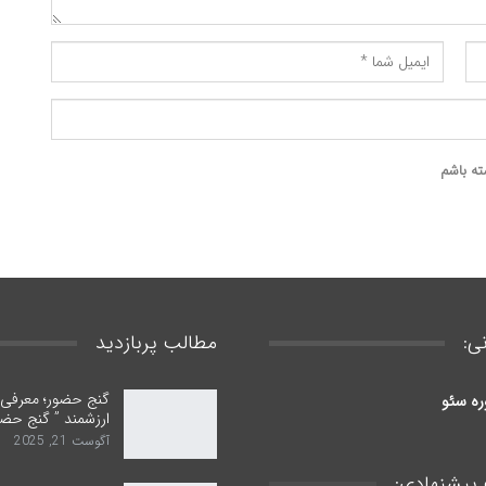
ته باشم
ی:
مطالب پربازدید
گنج حضور؛ معرفی ب
ره سئو
ارزشمند ” گنج حضو
آگوست 21, 2025
پیشنهادی: