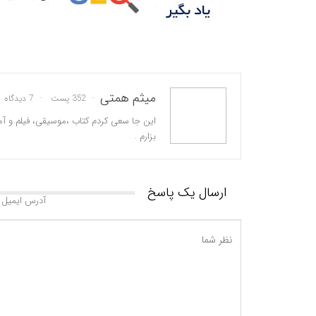
میثم همتی
352 پست
7 دیدگاه
این جا سعی کردم کتاب ،موسیقی، فیلم و آم
بزارم .
ارسال یک پاسخ
آدرس ایمیل 