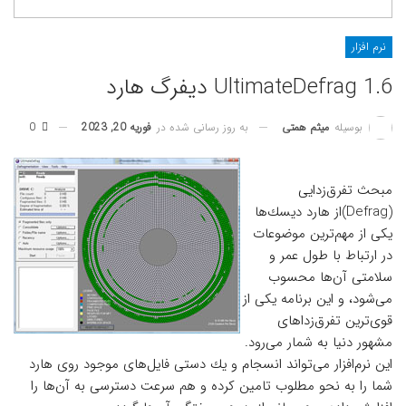
نرم افزار
UltimateDefrag 1.6 دیفرگ هارد
به روز رسانی شده در
فوریه 20, 2023
0
بوسیله
میثم همتی
مبحث تفرق‌زدایی
(Defrag)از هارد دیسك‌ها
یكی از مهم‌ترین موضوعات
در ارتباط با طول عمر و
سلامتی آن‌ها محسوب
می‌شود، و این برنامه یكی از
قوی‌ترین تفرق‌زداهای
مشهور دنیا به شمار می‌رود.
این نرم‌افزار می‌تواند انسجام و یك دستی فایل‌های موجود روی هارد
شما را به نحو مطلوب تامین كرده و هم سرعت دسترسی به آن‌ها را