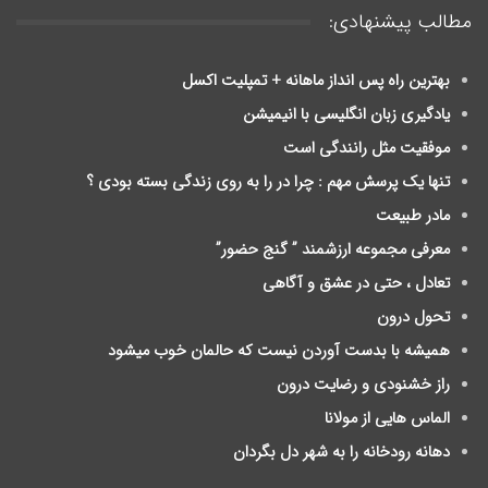
مطالب پیشنهادی:
بهترین راه پس انداز ماهانه + تمپلیت اکسل
یادگیری زبان انگلیسی با انیمیشن
موفقیت مثل رانندگی است
تنها یک پرسش مهم : چرا در را به روی زندگی بسته بودی ؟
مادر طبیعت
معرفی مجموعه ارزشمند ” گنج حضور”
تعادل ، حتی در عشق و آگاهی
تحول درون
ﻫﻤﯿﺸﻪ ﺑﺎ ﺑﺪﺳﺖ ﺁﻭﺭﺩﻥ ﻧﯿﺴﺖ ﮐﻪ ﺣﺎلمان ﺧﻮﺏ ﻣﯿﺸﻮﺩ
راز خشنودی و رضایت درون
الماس هایی از مولانا
دهانه رودخانه را به شهر دل بگردان